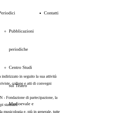
Periodici
Contatti
Pubblicazioni
periodiche
Centro Studi
ndirizzato in seguito la sua attività
iviste, collane e atti di convegni
sul Teatro
ON
- Fondazione di partecipazione, la
Medioevale e
pi
statutari.
a musicologia e, più in generale, tutte