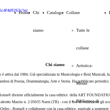
Home
Chi
Catalogo
Collane
siamo
Tutte le
collane
Chi siamo
Artistica-
 è attiva dal 1984. Già specializzata in Musicologia e Beni Musicali, ha i
andosi di Poesia, Drammaturgia, Arte e Storia. Ha pubblicato periodici, r
Mente
Roma® diviene ufficialmente la casa editrice della
ART FOUNDATI
Biblioteca di
aleotto Marzio n. 2 05035 Narni (TR) - con il fine di realizzarne gli
sco
'Orfeo - Roma® e collaborare con la casa editrice, equivale a sostenere l