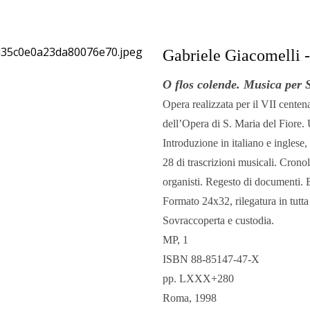
Drammaturgia
Gabriele Giacomelli -
Biblioteca
O flos colende. Musica per 
Opera realizzata per il VII centen
Musicologica
dell’Opera di S. Maria del Fior
Introduzione in italiano e inglese,
28 di trascrizioni musicali. Cronol
Cataloghi di
organisti. Regesto di documenti. Bi
Formato 24x32, rilegatura in tutta
Sovraccoperta e custodia.
Fondi
MP, 1
ISBN 88-85147-47-X
Musicali
pp. LXXX+280
Roma, 1998