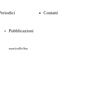
Periodici
Contatti
Pubblicazioni
periodiche
Centro Studi
sul Teatro
Medioevale e