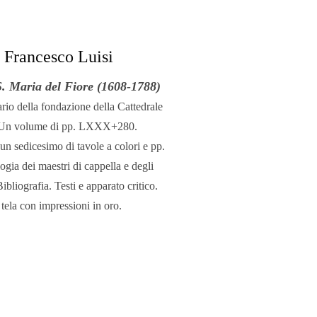
Rinascimentale
 Francesco Luisi
Notizie da
S. Maria del Fiore (1608-1788)
ario della fondazione della Cattedrale
Palazzo Albani
e. Un volume di pp. LXXX+280.
 un sedicesimo di tavole a colori e pp.
ogia dei maestri di cappella e degli
Studi
bliografia. Testi e apparato critico.
 tela con impressioni in oro.
Gregoriani