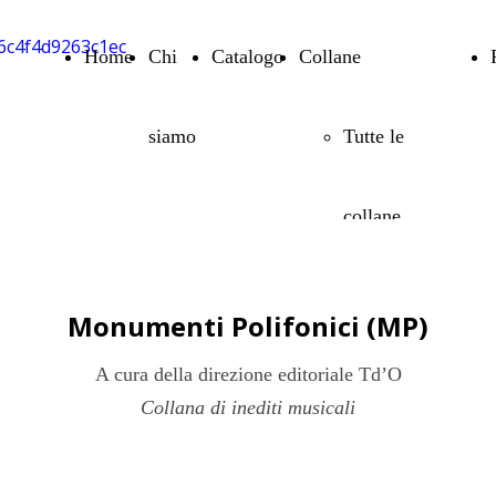
Home
Chi
Catalogo
Collane
siamo
Tutte le
collane
Artistica-
Monumenti Polifonici (MP)
A cura della direzione editoriale Td’O
Mente
Collana di inediti musicali
Biblioteca di