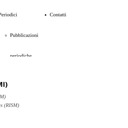
Periodici
Contatti
Pubblicazioni
periodiche
Centro Studi
MI)
DM)
sul Teatro
es (RISM)
Medioevale e