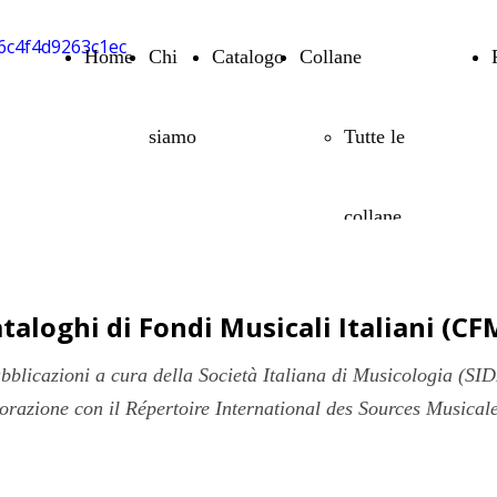
Home
Chi
Catalogo
Collane
siamo
Tutte le
collane
Artistica-
taloghi di Fondi Musicali Italiani (CF
bblicazioni a cura della Società Italiana di Musicologia (SI
Mente
borazione con il Répertoire International des Sources Musical
Biblioteca di