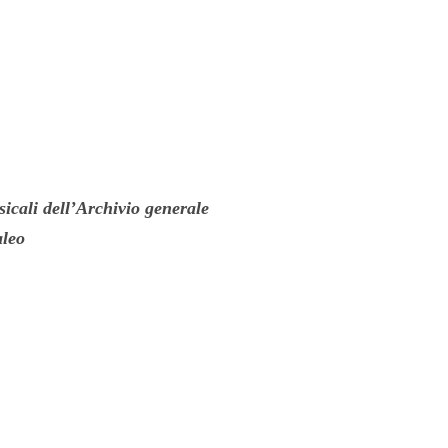
Rinascimentale
Notizie da
Palazzo Albani
icali dell’Archivio generale
aleo
Studi
Gregoriani