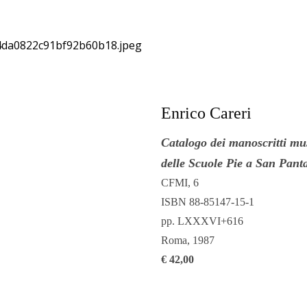
Drammaturgia
Biblioteca
Enrico Careri
Musicologica
Catalogo dei manoscritti mus
delle Scuole Pie a San Pant
Cataloghi di
CFMI, 6
ISBN 88-85147-15-1
Fondi
pp. LXXXVI+616
Roma, 1987
€ 42,00
Musicali